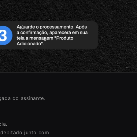
gada do assinante.
ia.
á debitado junto com