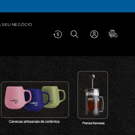
até 40% OFF em todos os cafés.
SAIBA ++
A SEU NEGÓCIO
Fazer
Carrinho
login