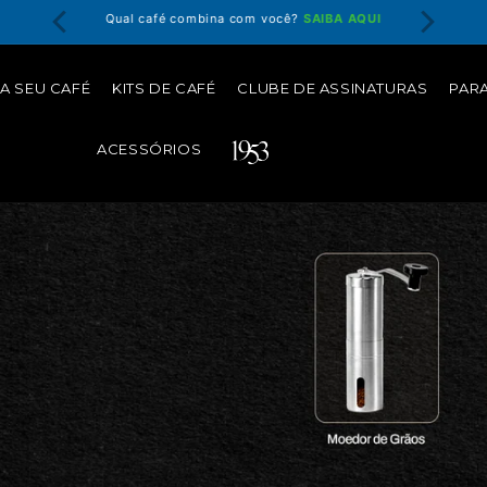
até 4x
Qual café combina com você?
SAIBA AQUI
Garanta 
A SEU CAFÉ
KITS DE CAFÉ
CLUBE DE ASSINATURAS
PAR
ACESSÓRIOS