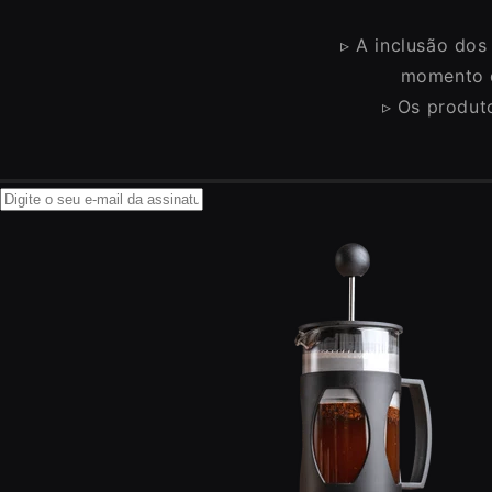
▹ A inclusão dos
momento d
▹ Os produt