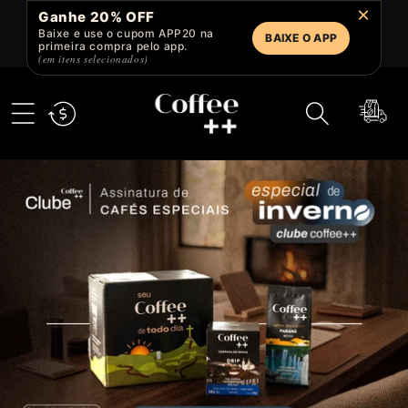
Pular
×
Ganhe 20% OFF
para o
Baixe e use o cupom APP20 na
conteúdo
BAIXE O APP
primeira compra pelo app.
(em itens selecionados)
Carrinho