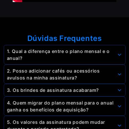
Dúvidas Frequentes
1. Qual a diferença entre o plano mensal e o
anual?
No plano anual você tem até
40% de desconto fixo
2. Posso adicionar cafés ou acessórios
todos os meses e frete grátis
. Já no plano mensal,
avulsos na minha assinatura?
o desconto é de 15% OFF e o frete fixo de R$ 7,99.
Sim! Você pode comprar de forma avulsa usando o
3. Os brindes de assinatura acabaram?
cupom exclusivo do seu plano. Esse cupom é
Sim. Retiramos os brindes para oferecer um
enviado todo mês no seu WhatsApp e e-mail.
4. Quem migrar do plano mensal para o anual
desconto maior e permanente, o que gera mais
ganha os benefícios de aquisição?
vantagem financeira para você.
Sim. Ao contratar o plano anual você faz uma nova
5. Os valores da assinatura podem mudar
assinatura e garante todos os benefícios