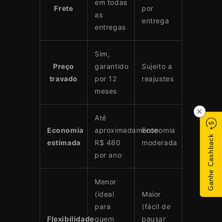
em todas
Frete
por
as
entrega
entregas
Sim,
Preço
garantido
Sujeito a
travado
por 12
reajustes
meses
×
Até
Economia
aproximadamente
Economia
Ganhe Cashback
estimada
R$ 480
moderada
por ano
Menor
(ideal
Maior
para
(fácil de
Flexibilidade
quem
pausar