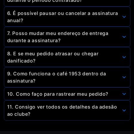
durante o período contratado?
oferecidos.
No plano anual, não. O preço é fixo durante todo o
6. É possível pausar ou cancelar a assinatura
período. Já no plano mensal, podem ocorrer
anual?
reajustes.
Sim. A pausa e o cancelamento deverá ser feito
7. Posso mudar meu endereço de entrega
junto ao nosso canal de atendimento. No caso de
durante a assinatura?
cancelamento, será cobrado um valor de multa, que
Sim, é possível atualizar o endereço cadastrado
será informado no contrato do plano.
8. E se meu pedido atrasar ou chegar
normalmente.
danificado?
Nesses casos, nossa equipe fará o reenvio dos
9. Como funciona o café 1953 dentro da
produtos ou acompanhará com a transportadora até
assinatura?
a entrega.
Ele pode ser incluído antes da contratação do plano.
10. Como faço para rastrear meu pedido?
Todo mês você recebe, junto com sua confirmação,
11. Consigo ver todos os detalhes da adesão
um link novo de rastreio.
ao clube?
Sim. Você pode acessar o nosso contrato de adesão
através do link:
coffeemais.com/adesao-clube