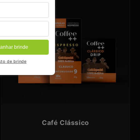
anhar brinde
to de brinde
Café Clássico