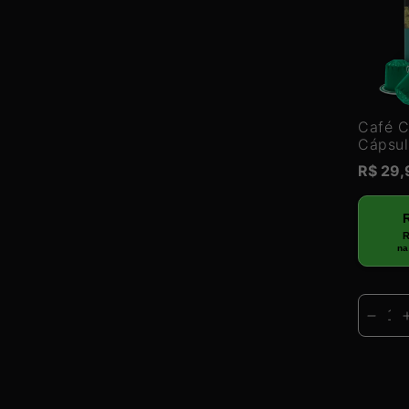
Café C
Cápsul
Preço
R$ 29
normal
R
na
Dimin
a
quan
de