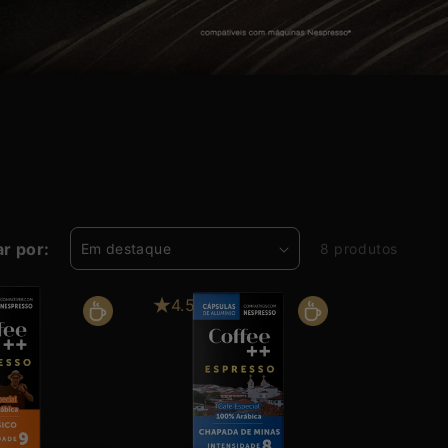
r por:
8 produtos
4.5