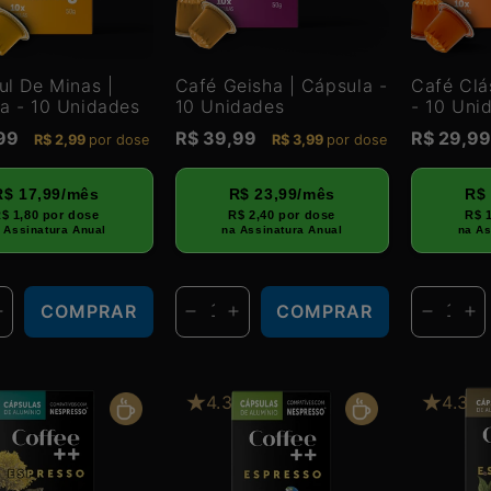
ul De Minas |
Café Geisha | Cápsula -
Café Clá
a - 10 Unidades
10 Unidades
- 10 Uni
,99
Preço
R$ 39,99
Preço
R$ 29,9
R$ 2,99
por dose
R$ 3,99
por dose
normal
normal
R$ 17,99/mês
R$ 23,99/mês
R$
$ 1,80 por dose
R$ 2,40 por dose
R$ 
 Assinatura Anual
na Assinatura Anual
na As
COMPRAR
COMPRAR
uir
Aumentar
Diminuir
Aumentar
Diminui
Au
a
a
a
a
a
tidade
quantidade
quantidade
quantidade
quanti
qu
de
de
de
de
de
4.3
4.3