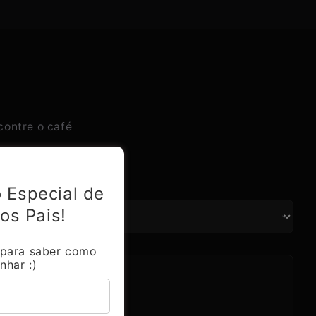
contre o café
Coleção 3
 Especial de
os Pais!
 para saber como
nhar :)