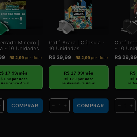
errado Mineiro |
Café Arara | Cápsula -
Café Int
a - 10 Unidades
10 Unidades
- 10 Uni
,99
Preço
R$ 29,99
Preço
R$ 29,9
R$ 2,99
por dose
R$ 2,99
por dose
normal
normal
R$ 17,99/mês
R$ 17,99/mês
R$
$ 1,80 por dose
R$ 1,80 por dose
R$ 
 Assinatura Anual
na Assinatura Anual
na As
COMPRAR
COMPRAR
uir
Aumentar
Diminuir
Aumentar
Diminui
Au
a
a
a
a
a
tidade
quantidade
quantidade
quantidade
quanti
qu
de
de
de
de
de