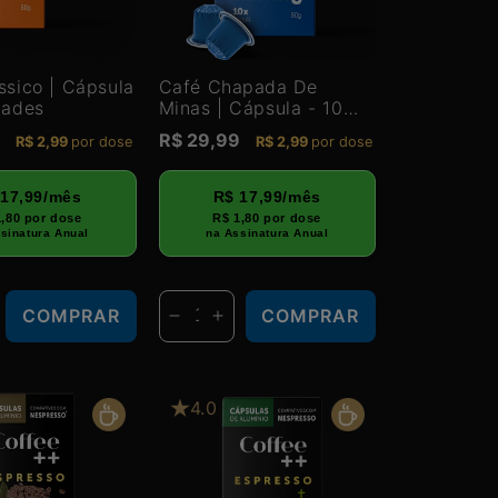
ssico | Cápsula
Café Chapada De
dades
Minas | Cápsula - 10
Unidades
9
Preço
R$ 29,99
R$ 2,99
por dose
R$ 2,99
por dose
normal
 17,99/mês
R$ 17,99/mês
1,80 por dose
R$ 1,80 por dose
sinatura Anual
na Assinatura Anual
COMPRAR
COMPRAR
r
mentar
Diminuir
Aumentar
a
a
dade
antidade
quantidade
quantidade
de
de
4.0