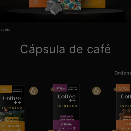
ráveis
Cápsula de café
Ordena
4.5
4.2