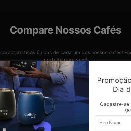
Compare Nossos Cafés
características únicas de cada um dos nossos cafés! En
perfeito para você
Coleção 2
Promoção
Dia d
Cadastre-se
ga