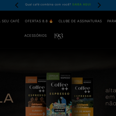
em até 4x
Qual café combina com você?
SAIBA AQUI
Garanta at
 SEU CAFÉ
OFERTAS 8.8 🔥
CLUBE DE ASSINATURAS
PARA
ACESSÓRIOS