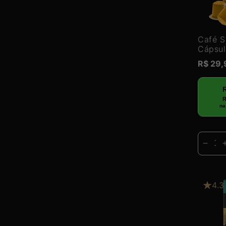
Café S
Cápsul
Preço
R$ 29
normal
R
na
Dimin
a
quan
de
4.3