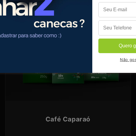
Quero g
Não gos
Café Caparaó