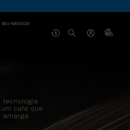
é 40% OFF em todos os cafés.
SAIBA
++
 SEU NEGÓCIO
Fazer
Carrinho
login