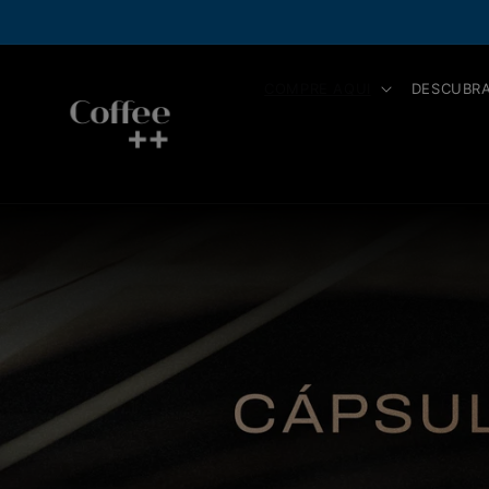
Pular
NOVIDADE!
Pix Parcelado, pague 
para o
conteúdo
COMPRE AQUI
DESCUBRA