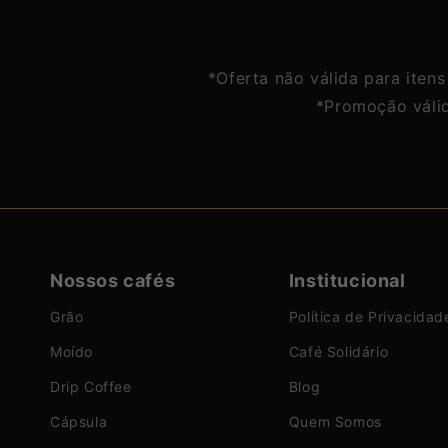
de
de
de
de
*Oferta não válida para iten
*Promoção váli
Nossos cafés
Institucional
Grão
Política de Privacidad
Moído
Café Solidário
Drip Coffee
Blog
Cápsula
Quem Somos