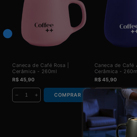
Caneca de Café Rosa |
Caneca de Café A
Cerâmica - 260ml
Cerâmica - 260m
Preço
R$ 45,90
Preço
R$ 45,90
normal
normal
COMPRAR
Diminuir
Aumentar
Diminuir
Aument
a
a
a
a
quantidade
quantidade
quantidade
quanti
de
de
de
de