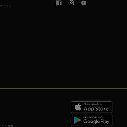
fee ++
Facebook
Instagram
YouTube
Piumhi/MG