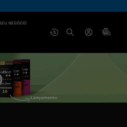
até 40% OFF em todos os cafés.
SAIBA ++
 SEU NEGÓCIO
Fazer
Carrinho
login