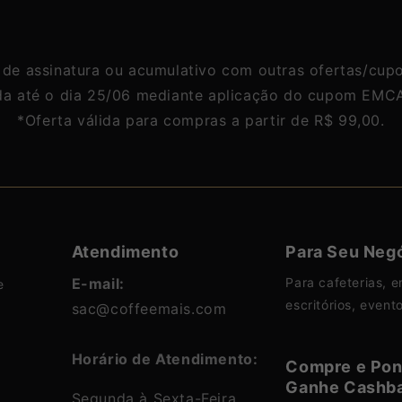
de
de
de
s de assinatura ou acumulativo com outras ofertas/cu
da até o dia 25/06 mediante aplicação do cupom E
*Oferta válida para compras a partir de R$ 99,00.
Atendimento
Para Seu Neg
E-mail:
Para cafeterias, e
e
escritórios, event
sac@coffeemais.com
Horário de Atendimento:
Compre e Pon
Ganhe Cashb
Segunda à Sexta-Feira