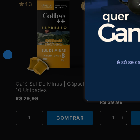
4.3
4.5
Café Sul De Minas | Cápsula -
Café Geisha | C
10 Unidades
Unidades
Preço
R$ 29,99
Preço
R$ 39,99
normal
normal
COMPRAR
Diminuir
Aumentar
Diminuir
Aumen
a
a
a
a
quantidade
quantidade
quantidade
quanti