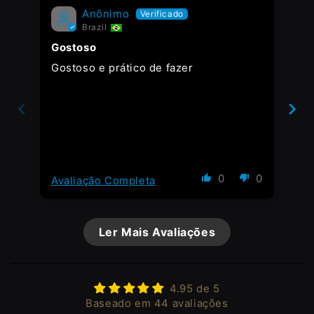
Anônimo
Brazil
Gostoso
Ot
Gostoso e prático de fazer
Ot
0
0
Avaliação Completa
Av
Ler Mais Avaliações
4.95 de 5
Baseado em 44 avaliações