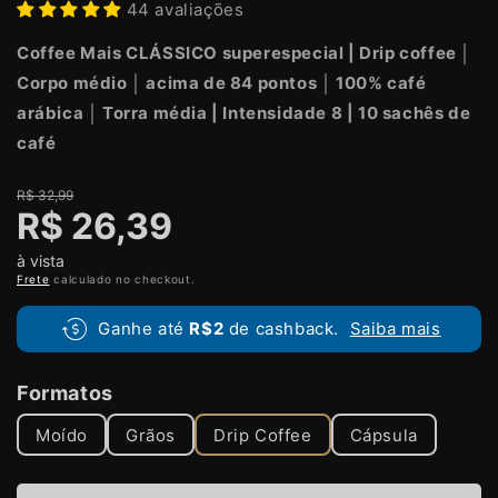
44 avaliações
Coffee Mais CLÁSSICO superespecial | Drip coffee │
Corpo médio │ acima de 84 pontos │ 100% café
arábica │ Torra média |
Intensidade 8
| 10 sachês de
café
R$ 32,99
Preço
Preço
R$ 26,39
normal
promocional
à vista
Frete
calculado no checkout.
Ganhe até
R$2
de cashback.
Saiba mais
Formatos
Moído
Grãos
Drip Coffee
Cápsula