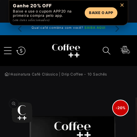
Pular
×
Ganhe 20% OFF
para o
Baixe e use o cupom APP20 na
conteúdo
BAIXE O APP
primeira compra pelo app.
(em itens selecionados)
 até 4x
Qual café combina com você?
SAIBA AQUI
Garanta a
Carrinho
Assinatura Café Clássico | Drip Coffee - 10 Sachês
Pular para
as
informações
-20%
do produto