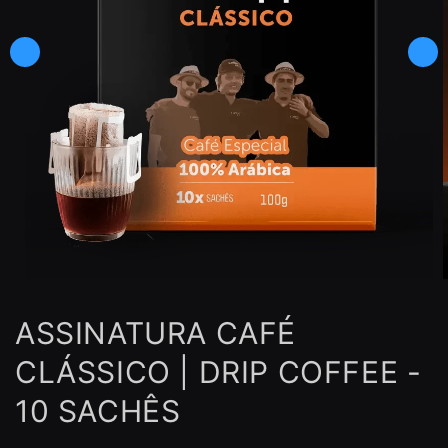
Abrir
A
mídia
1
ASSINATURA CAFÉ
na
janela
j
modal
CLÁSSICO | DRIP COFFEE -
10 SACHÊS