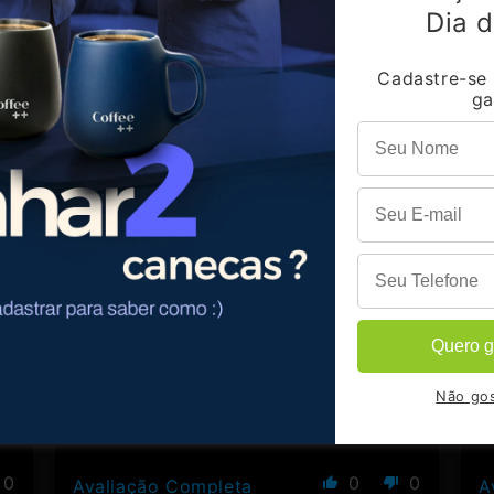
Dia d
Cadastre-se
ga
Avaliações de Clientes
26
14/10/2025
Paulinho
Brazil
Vale muito parabéns....coffee ÷÷
N
Faz alguns meses! Que nós aquí en
N
casa....degusta esses maravilhosos
a
Quero g
cafés....só pelo o atendimento....vale
muito apena...meus parabéns. Coffee
Não gos
mais.
0
0
0
Avaliação Completa
A