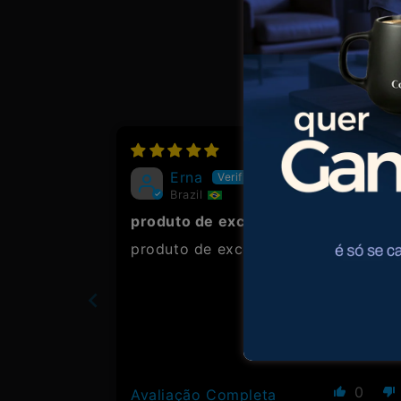
09/03/20
Erna
Brazil
produto de excelente
produto de excelente qualidade
0
Avaliação Completa