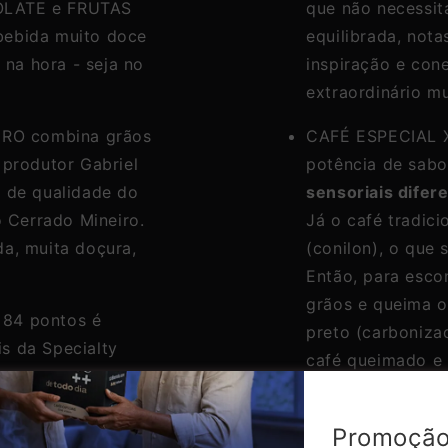
OLATE e FRUTAS
que não necessita
bebida muito doce
equilibrada, nota
 na hora - seja no
inspiração e con
extraordinário m
IRO combina grãos
CAFÉ ESPECIAL X
 produtor Gabriel
potência de sab
o de qualidade do
sensoriais difer
o Cerrado Mineiro.
Já o café tradici
da, muita doçura,
(conilon), o que 
Então, para escon
grãos e queima o
 84 pontos é
preto (carboniza
s da Specialty
café queimado e 
cumpre regras
Promoção