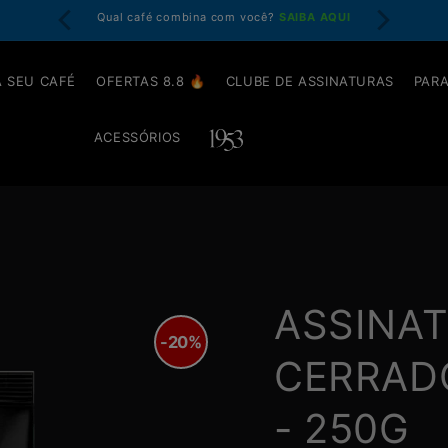
em até 4x
Qual café combina com você?
SAIBA AQUI
Garanta at
 SEU CAFÉ
OFERTAS 8.8 🔥
CLUBE DE ASSINATURAS
PARA
ACESSÓRIOS
ASSINA
-20%
CERRADO
- 250G