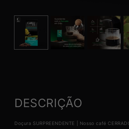
Abrir
mídia
1
na
janela
modal
DESCRIÇÃO
Doçura SURPREENDENTE | Nosso café CERRADO