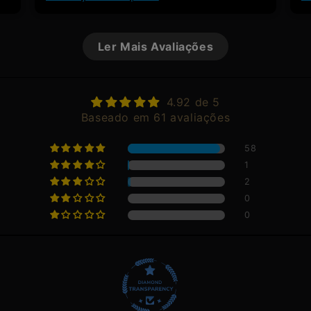
Ler Mais Avaliações
4.92 de 5
Baseado em 61 avaliações
58
1
2
0
0