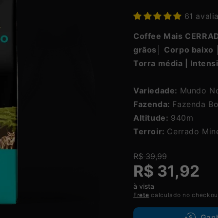
61 avali
Coffee Mais CERRAD
grãos│ Corpo baixo 
Torra média |
Intens
Variedade:
Mundo N
Fazenda:
Fazenda B
Altitude:
940m
Terroir:
Cerrado Min
R$ 39,99
Preço
Preço
R$ 31,92
normal
promocional
à vista
Frete
calculado no checkou
Gan