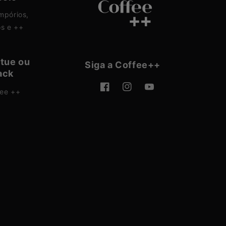
mpórios,
os e ++
tue ou
Siga a Coffee++
ack
fee ++
Facebook
Instagram
YouTube