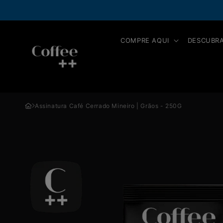
Pular
NOVIDADE!
Pix Parcelado, pague 
para o
conteúdo
COMPRE AQUI
DESCUBRA
Assinatura Café Cerrado Mineiro | Grãos - 250G
Pular para
as
informações
do produto