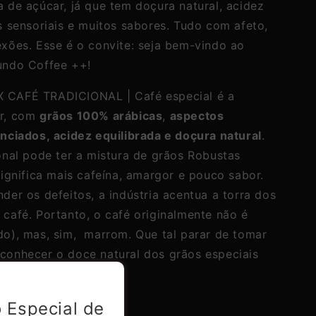
 de açúcar, já que tem doçura natural, acidez
s sensoriais e muitos sabores. Tudo com afeto,
exões. Esse é o convite: seja bem-vindo ao
undo Coffee ++!
 CAFÉ TRADICIONAL | Café especial é a
or, com
grãos 100% arábicas
,
aspectos
enciados, acidez equilibrada e doçura natural
.
onal pode ter a mistura de grãos Robustas
significa mais cafeína, amargor e pouco sabor.
der os defeitos, a indústria acentua a torra dos
 café. Portanto, o café originalmente não é
do), mas, sim, marrom. Que tal parar de tomar
conhecer o doce natural dos grãos especiais
 Especial de