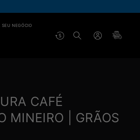
é 40% OFF em todos os cafés.
SAIBA
++
 SEU NEGÓCIO
Fazer
Carrinho
login
TURA CAFÉ
 MINEIRO | GRÃOS