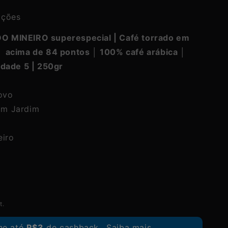
ações
O MINEIRO superespecial | Café torrado em
│ acima de 84 pontos │ 100% café arábica │
idade 5
| 250gr
ovo
om Jardim
eiro
t.
he até
R$3
de cashback.
Saiba mais