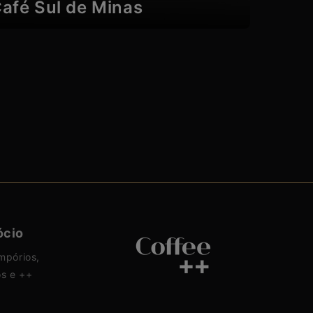
afé Sul de Minas
ócio
mpórios,
os e ++