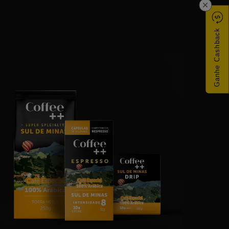
×
er
Super
Super
Super
nso
Intenso
Intenso
Intenso
|
|
|
Ganhe Cashback
ulas
Cápsulas
Cápsulas
Cápsulas
-
-
-
60
60
60
dades
Unidades
Unidades
Unidades