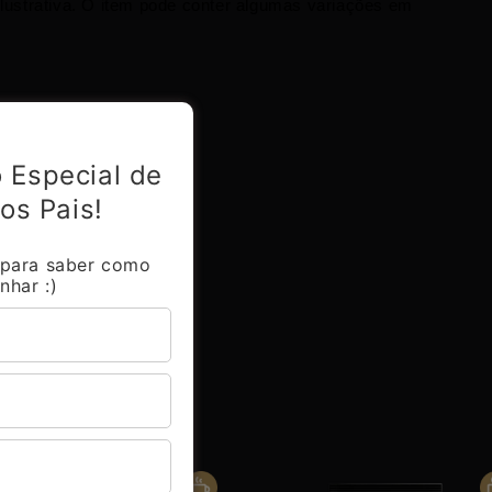
ustrativa. O item pode conter algumas variações em 
 Especial de
os Pais!
 para saber como
nhar :)