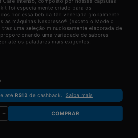
e Café Intenso, composto por nossas cápsulas
kit foi especialmente criado para os
ados por essa bebida tão venerada globalmente.
s as máquinas Nespresso® (exceto o Modelo
o traz uma seleção minuciosamente elaborada de
, proporcionando uma variedade de sabores
zer até os paladares mais exigentes.
t.
e até
R$12
de cashback.
Saiba mais
COMPRAR
Aumentar
a
quantidade
de