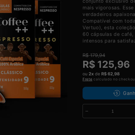
conjunto exclusivo d
mais vigorosas. Esse 
verdadeiros apaixon
Compatível com toda
Vertuo), esta coleçã
60 cápsulas de café
intensos para satisfa
R$ 179,94
Preço
Preço
R$ 125,96
normal
promocional
ou
2x
de
R$ 62,98
Frete
calculado no checkou
Ganh
Diminuir
a
quantidade
de