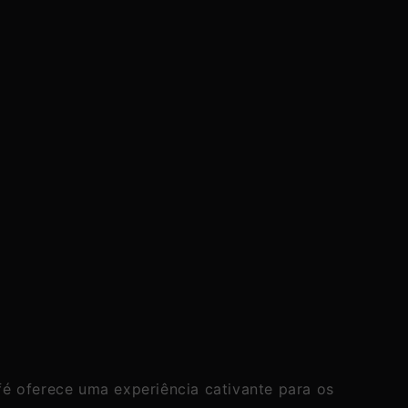
Kit
Super
Intenso
|
Cápsulas
-
60
Unidades
fé oferece uma experiência cativante para os