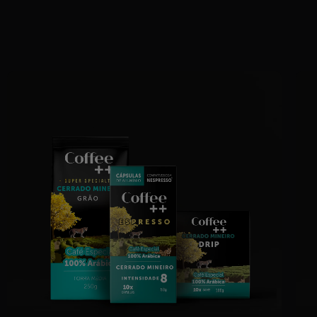
Super
Super
Sup
Intenso
Intenso
Inte
|
|
|
as
Cápsulas
Cápsulas
Cáps
-
-
-
60
60
60
es
Unidades
Unidades
Uni