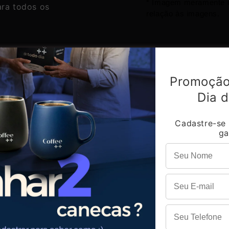
* Imagem meramente il
ara todos os
relação às imagens.
e a ousadia e a
 marcante e notas
Promoção
Dia d
Cadastre-se
ga
AFÉS