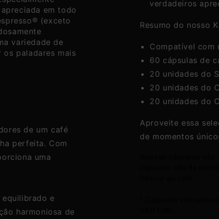
verdadeiros apre
 apreciada em todo
espresso® (exceto
Resumo do nosso Ki
adosamente
ma variedade de
Compatível com 
r os paladares mais
60 cápsulas de c
20 unidades do S
20 unidades do C
20 unidades do C
Aproveite essa sele
dores de um café
de momentos únicos
lha perfeita. Com
oporciona uma
Nossas cápsulas são 
cápsulas são de polím
frescor ao café.
 equilibrado e
* Cápsulas compatíve
ção harmoniosa de
VERTUO.