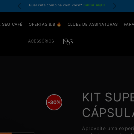
em até 4x
Qual café combina com você?
SAIBA AQUI
Garanta at
 SEU CAFÉ
OFERTAS 8.8 🔥
CLUBE DE ASSINATURAS
PARA
ACESSÓRIOS
KIT SUP
-30%
CÁPSULA
Aproveite uma experi