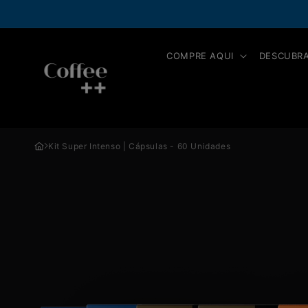
Pular
NOVIDADE!
Pix Parcelado, pague 
para o
conteúdo
COMPRE AQUI
DESCUBRA
Kit Super Intenso | Cápsulas - 60 Unidades
Pular para
as
informações
do produto