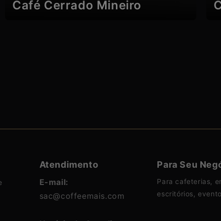
Café Cerrado Mineiro
C
Atendimento
Para Seu Neg
E-mail:
Para cafeterias, e
e
escritórios, event
sac@coffeemais.com