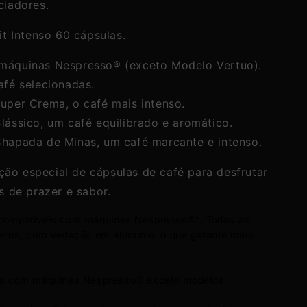
ciadores.
t Intenso 60 cápsulas.
máquinas Nespresso® (exceto Modelo Vertuo).
afé selecionadas.
uper Crema, o café mais intenso.
lássico, um café equilibrado e aromático.
hapada de Minas, um café marcante e intenso.
ção especial de cápsulas de café para desfrutar
 de prazer e sabor.
compatíveis com máquinas Nespresso®️*. Todas as 
eros, com vedação em alumínio, o que garante mais 
is com máquinas Nespresso® exceto modelos 