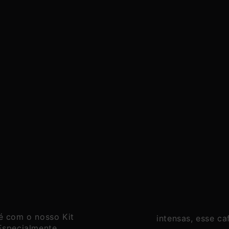
Kit
Super
Intenso
|
Cápsulas
-
60
Unidades
é com o nosso Kit
intensas, esse ca
Especialmente