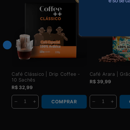
Café Clássico | Drip Coffee -
Café Arara | Grã
10 Sachês
Preço
R$ 39,99
Preço
R$ 32,99
normal
normal
COMPRAR
Diminuir
Aumentar
Diminuir
Aument
a
a
a
a
quantidade
quantidade
quantidade
quanti
de
de
de
de
Kit
Kit
Kit
Kit