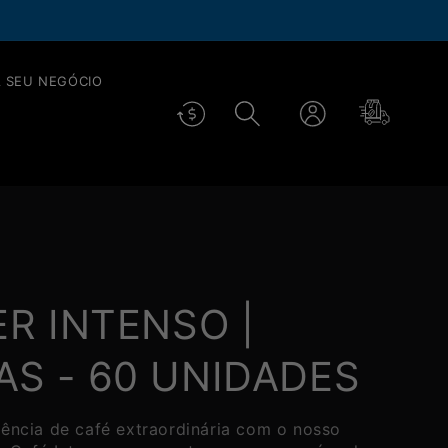
é 40% OFF em todos os cafés.
SAIBA
++
 SEU NEGÓCIO
Fazer
Carrinho
login
ER INTENSO |
S - 60 UNIDADES
ência de café extraordinária com o nosso